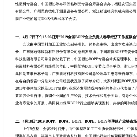
性塑料专委会、中国塑协涂布和胶粘制品专委会筹委会协办，福建友谊集团
有限公司、广州思肯德电子测量设备有限公司、浙江精诚模具机械有限公司
膜产业链的超过300名代表出席了会议。
一、4月17日下午15:00召开“2019全国BOPP企业负责人春季经济工作座谈会
会议由中国塑料加工工业协会副秘书长、孙冬泉主持。出席本次座谈会的
长、广东德冠薄膜新材料股份有限公司总裁罗维满，中国塑协BOPP专委会
科技集团有限公司常务副总裁丁伟，中国塑协BOPP专委会常务副理事长、
包装材料有限公司总经理郭华山，中国塑协BOPP专委会理事单位、浙江
集团副董事长林子清，广庆新材料科技有限公司总经理单卫忠等来自华东、华
在各自的发言中分别对本公司经营状况做了简单介绍，大家对我国BOPP原
2018年整体情况以及BOPP薄膜行业经济发展情况向在座的各企业代表做
要加强企业自律，协调企业间的生产经营、技术合作和竞争关系，引导企业
业有序竞争的开展，共同努力保障BOPP行业能够实现盈利、共存的可持续
二、4月18日“2019 BOPP、BOPA、BOPI、BOPE、BOPS等薄膜产业
上午9点整，会议准时召开，由中国塑料加工工业协会副秘书长、中国塑协
理事长马占峰，福清市人民政府市长张帆，中国塑协双向拉伸聚丙烯薄膜专