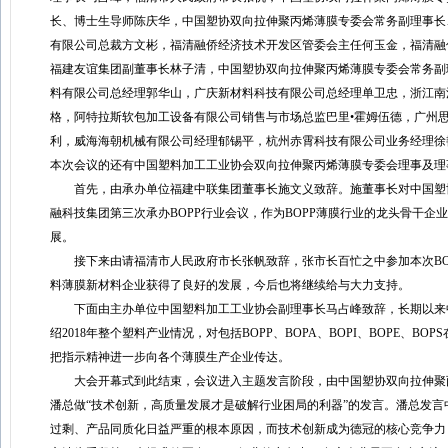
长、博士生导师陈庆华，中国塑协双向拉伸聚丙烯薄膜专委会常务副理事长
有限公司总裁方文彬，福清融侨经济技术开发区管委会主任何玉金，福清融
福建友谊集团副董事长林子清，中国塑协双向拉伸聚丙烯薄膜专委会常务副
料有限公司总经理郭华山，广庆新材料科技有限公司总经理单卫忠，浙江南
格，阿特拉斯软包加工设备有限公司销售与市场总监巴里•霍姆伍德，广州
利，威海海朝机械有限公司经理郁锡平，杭州赤霄科技有限公司业务经理徐
本次会议的还有中国塑料加工工业协会双向拉伸聚丙烯薄膜专委会理事及理
首先，由承办单位福建中联集团董事长施文义致辞。施董事长对中国塑协
融科技集团第三次承办BOPP行业会议，作为BOPP薄膜行业的龙头骨干
展。
接下来由请福清市人民政府市长张帆致辞，张市长百忙之中参加本次BO
料薄膜新材料企业获得了良好的发展，今后也将继续给与大力支持。
下面由主办单位中国塑料加工工业协会副理事长马占峰致辞，长期以来中
绍2018年整个塑料产业情况，对包括BOPP、BOPA、BOPI、BOPE
把指示精神进一步向各个薄膜生产企业传达。
大会开幕式到此结束，会议进入主题发言阶段，由中国塑协双向拉伸聚丙
潘总做“技术创新，高质量发展才是破解行业困局的利器”的发言。潘总发言
过剩、产品同质化日益严重的根本原因，而技术创新成为德冠的核心竞争力