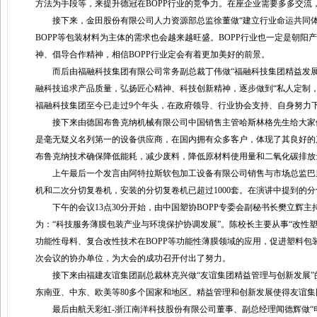
方法为手段等，来提升德冠在BOPP行业的竞争力。在座企业需要多多交流
接下来，金田股份有限公司人力资源部总监徐董做“建立行业命运共同体
BOPP等包装材料为主体的需求也会越来越旺盛。BOPP行业也一定是朝
神、倡导合作精神，相信BOPP行业定会有着更加美好的前景。
而后由福融科技集团有限公司常务副总裁丁伟做“福融科技集团精益发展
融科技追求产品质量，弘扬匠心精神、科技创新精神，逐步做到“私人定制
福融科技集团至今已走过9个年头，在政府领导、行业协会支持、自身努力下
接下来由德国布鲁克纳机械有限公司中国销售主管哈斯林格先生给大家做发言
是毫无疑义名列第一的设备供应商，在国内拥有众多客户，体现了其良好的
布鲁克纳技术确保降低能耗，减少废料，降低原材料使用量和二氧化碳排放
上午最后一个发言由阿特拉斯软包加工设备有限公司销售与市场总监巴里•
机和二次分切复卷机，安装的分切复卷机已超过1000套。在演讲中提到的
下午的会议13点30分开始，由中国塑协BOPP专委会副秘书长樊立辉
为：“科技服务薄膜包装产业与环境保护协调发展”。陈校长主要从事“改性
功能性母料、复合改性技术在BOPP等功能性薄膜领域的应用，促进塑料
次会议的协办单位，为大会的成功召开付出了努力。
接下来由福建友谊集团副总裁林克兴做“友谊集团精益管理与创新发展”的
东南亚、中东、欧美等80多个国家和地区。精益管理和创新发展使得友谊
最后由航天彩虹-浙江南洋科技股份有限公司董事、副总经理闻德辉做“电