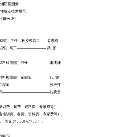
及材料的烟密度测量
性鉴定技术规范
烧性能分级》
部） 主任、教授级高工——者东梅
）高工———————— 武 鹏
料检测部）部长——————李明珠
料检测部）副部长—————代 娜
程师———————————孙玉萍
—————————————沈晓香
含培训费、餐费、资料费、专家费等）。
(含培训费、餐费、资料费、专家费等）。
，大床房：350元/间/天）。
06287