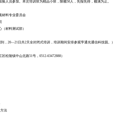
人员参加。本次培训班为精品小班，限额50人，先报先得，额满为止。
材料专业委员会
司
（材料测试部）
全天报到，20—21日共2天全封闭式培训，培训期间安排参观亨通光通信科技园。）
中山北路51号，0512-63472888）
法
方法